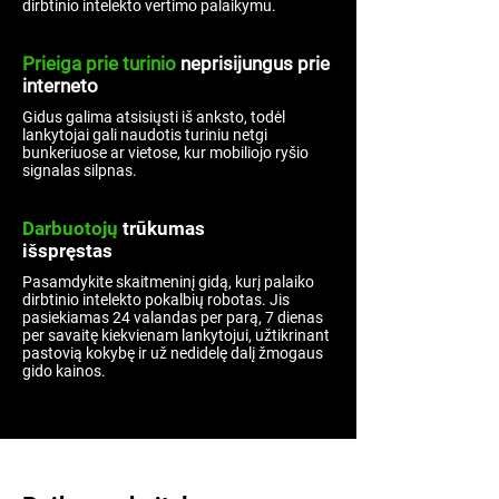
dirbtinio intelekto vertimo palaikymu.
Prieiga prie turinio
neprisijungus prie
interneto
Gidus galima atsisiųsti iš anksto, todėl
lankytojai gali naudotis turiniu netgi
bunkeriuose ar vietose, kur mobiliojo ryšio
signalas silpnas.
Darbuotojų
trūkumas
išspręstas
Pasamdykite skaitmeninį gidą, kurį palaiko
dirbtinio intelekto pokalbių robotas. Jis
pasiekiamas 24 valandas per parą, 7 dienas
per savaitę kiekvienam lankytojui, užtikrinant
pastovią kokybę ir už nedidelę dalį žmogaus
gido kainos.