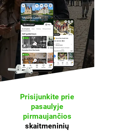
Prisijunkite prie
pasaulyje
pirmaujančios
skaitmeninių