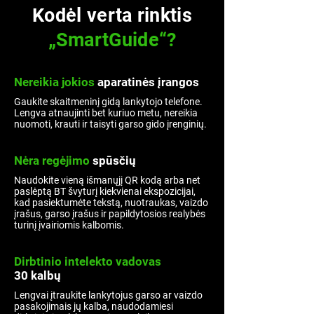
Kodėl verta rinktis
„SmartGuide“?
Nereikia
jokios
aparatinės įrangos
Gaukite skaitmeninį gidą lankytojo telefone.
Lengva atnaujinti bet kuriuo metu, nereikia
nuomoti, krauti ir taisyti garso gido įrenginių.
Nėra regėjimo
spūsčių
Naudokite vieną išmanųjį QR kodą arba net
paslėptą BT švyturį kiekvienai ekspozicijai,
kad pasiektumėte tekstą, nuotraukas, vaizdo
įrašus, garso įrašus ir papildytosios realybės
turinį įvairiomis kalbomis.
Dirbtinio intelekto vadovas
30 kalbų
Lengvai įtraukite lankytojus garso ar vaizdo
pasakojimais jų kalba, naudodamiesi