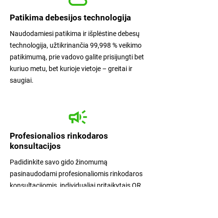
Patikima debesijos technologija
Naudodamiesi patikima ir išplėstine debesų
technologija, užtikrinančia 99,998 % veikimo
patikimumą, prie vadovo galite prisijungti bet
kuriuo metu, bet kurioje vietoje – greitai ir
saugiai.
Profesionalios rinkodaros
konsultacijos
Padidinkite savo gido žinomumą
pasinaudodami profesionaliomis rinkodaros
konsultacijomis, individualiai pritaikytais QR
kodais ir strateginio įgyvendinimo sesijomis.