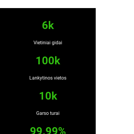
6k
Vietiniai gidai
100k
Lankytinos vietos
10k
Garso turai
99.99%