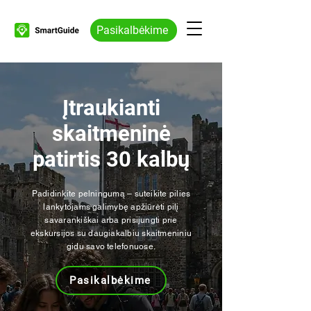
Pasikalbėkime
Įtraukianti
skaitmeninė
patirtis 30 kalbų
Padidinkite pelningumą – suteikite pilies
lankytojams galimybę apžiūrėti pilį
savarankiškai arba prisijungti prie
ekskursijos su daugiakalbiu skaitmeniniu
gidu savo telefonuose.
Pasikalbėkime