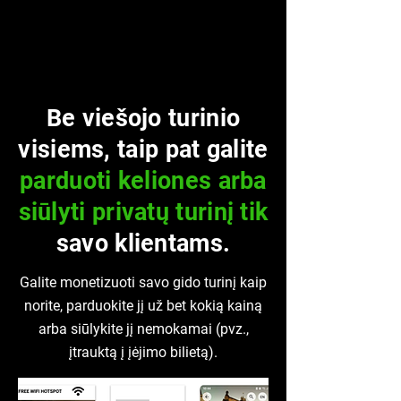
Be viešojo turinio
visiems, taip pat galite
parduoti keliones arba
siūlyti privatų turinį tik
savo klientams.
Galite monetizuoti savo gido turinį kaip
norite, parduokite jį už bet kokią kainą
arba siūlykite jį nemokamai (pvz.,
įtrauktą į įėjimo bilietą).