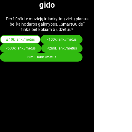
gido
Peržiūrėkite muziejų ir lankytinų vietų planus
bei kainodaros galimybes. „SmartGuide“
tinka bet kokiam biudžetui.*
≤ 10k lank./metus
<100k lank./metus
<500k lank./metus
<2mil. lank./metus
+2mil. lank./metus