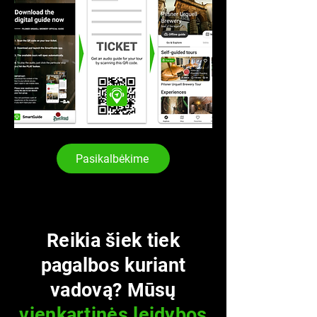
Pasikalbėkime
Reikia šiek tiek
pagalbos kuriant
vadovą? Mūsų
vienkartinės leidybos