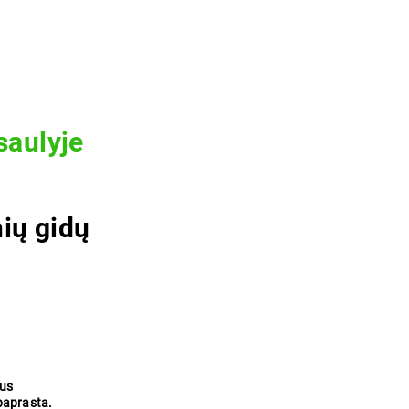
saulyje
nių gidų
dus
 paprasta.