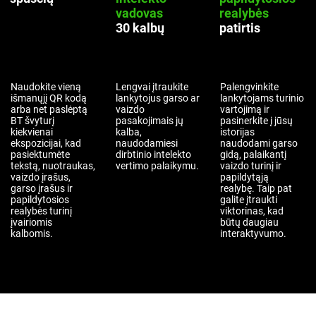
vadovas
realybės
30 kalbų
patirtis
Naudokite vieną
Lengvai įtraukite
Palengvinkite
išmanųjį QR kodą
lankytojus garso ar
lankytojams turinio
arba net paslėptą
vaizdo
vartojimą ir
BT švyturį
pasakojimais jų
pasinerkite į jūsų
kiekvienai
kalba,
istorijas
ekspozicijai, kad
naudodamiesi
naudodami garso
pasiektumėte
dirbtinio intelekto
gidą, palaikantį
tekstą, nuotraukas,
vertimo palaikymu.
vaizdo turinį ir
vaizdo įrašus,
papildytąją
garso įrašus ir
realybę. Taip pat
papildytosios
galite įtraukti
realybės turinį
viktorinas, kad
įvairiomis
būtų daugiau
kalbomis.
interaktyvumo.