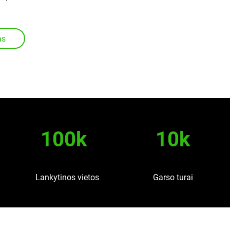
as
100k
10k
Lankytinos vietos
Garso turai