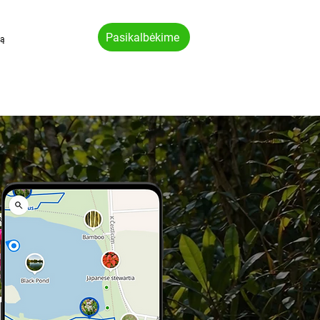
Pasikalbėkime
vą