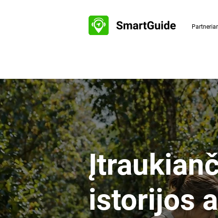
Partneri
Įtraukian
istorijos 