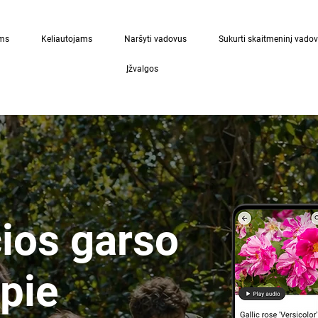
ams
Keliautojams
Naršyti vadovus
Sukurti skaitmeninį vado
Įžvalgos
čios garso
apie