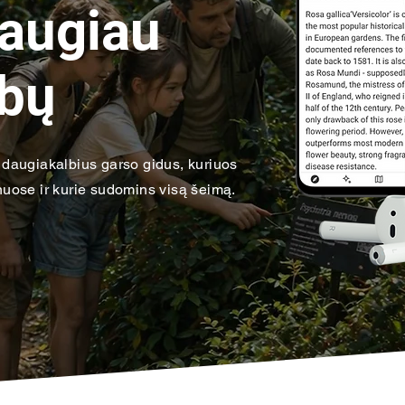
daugiau
lbų
daugiakalbius garso gidus, kuriuos
onuose ir kurie sudomins visą šeimą.