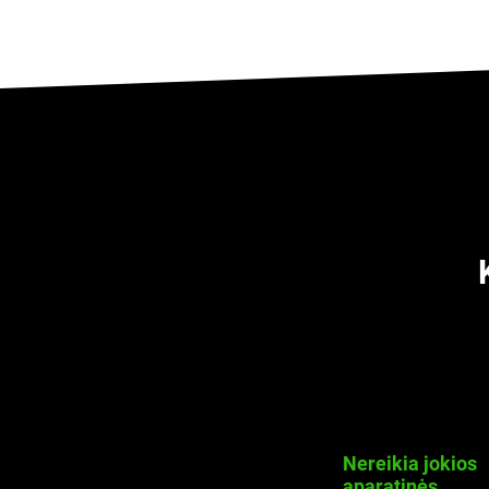
Nereikia
jokios
aparatinės