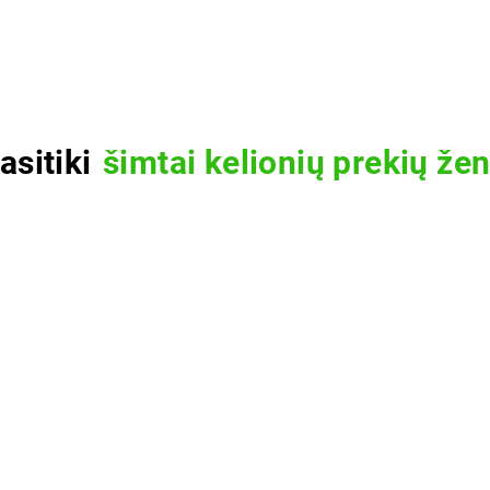
asitiki
šimtai kelionių prekių že