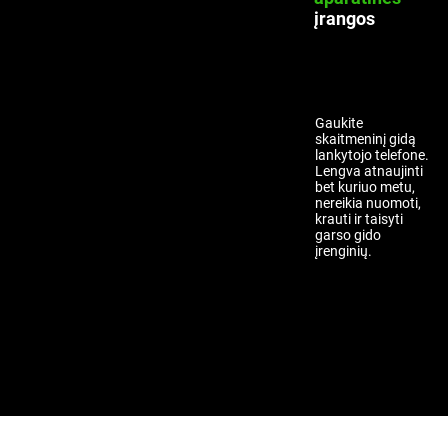
įrangos
Gaukite
skaitmeninį gidą
lankytojo telefone.
Lengva atnaujinti
bet kuriuo metu,
nereikia nuomoti,
krauti ir taisyti
garso gido
įrenginių.