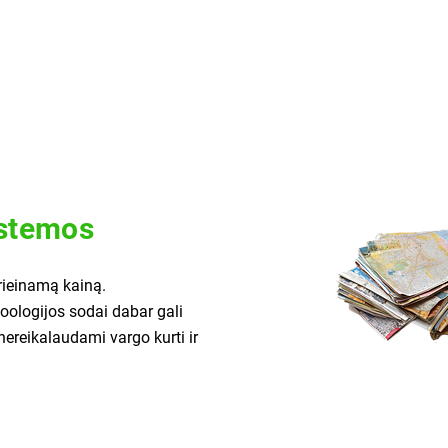
istemos
prieinamą kainą.
zoologijos sodai dabar gali
 nereikalaudami vargo kurti ir