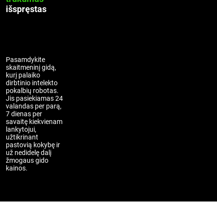
išspręstas
Pasamdykite
skaitmeninį gidą,
kurį palaiko
dirbtinio intelekto
pokalbių robotas.
Jis pasiekiamas 24
valandas per parą,
7 dienas per
savaitę kiekvienam
lankytojui,
užtikrinant
pastovią kokybę ir
už nedidelę dalį
žmogaus gido
kainos.