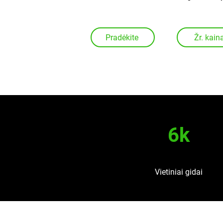
Pradėkite
Žr. kain
6k
Vietiniai gidai