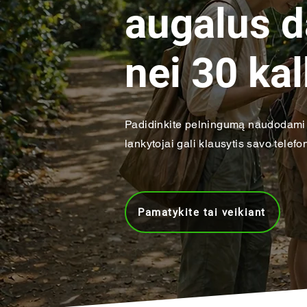
augalus 
nei 30 ka
Padidinkite pelningumą naudodami 
lankytojai gali klausytis savo telef
Pamatykite tai veikiant