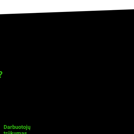
?
Darbuotojų
trūkumas