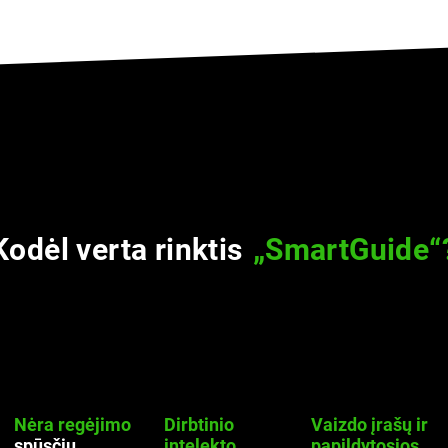
Kodėl verta rinktis
„SmartGuide“
Nėra regėjimo
Dirbtinio
Vaizdo įrašų ir
spūsčių
intelekto
papildytosios