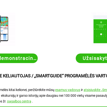
demonstracinę versiją
Užsisaky
E KELIAUTOJAS / „SMARTGUIDE“ PROGRAMĖLĖS VAR
ėlės kitai kelionei, peržiūrėkite mūsų
esamus vadovus
ir
atsisiųskite „S
ekskursijų ir garso istorijų apie daugiau nei 100 000 vietų visame pasauly
s žr.
pagalbos centrą
.