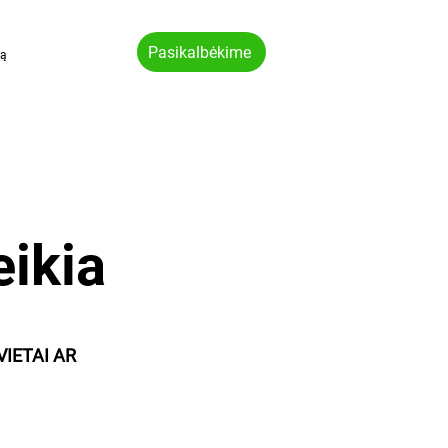
Pasikalbėkime
vą
eikia
VIETAI AR