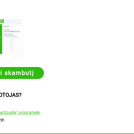
ti skambutį
TOTOJAS?
martGuide“ programėlę
.
je.