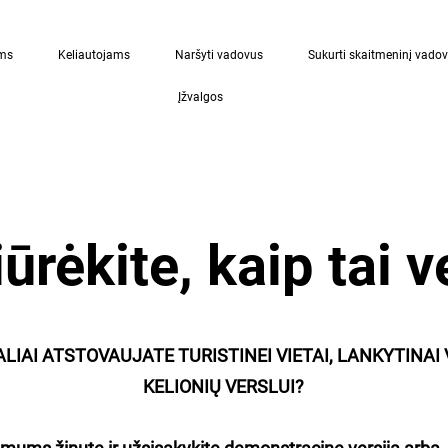
ams
Keliautojams
Naršyti vadovus
Sukurti skaitmeninį vado
Įžvalgos
ūrėkite, kaip tai v
ALIAI ATSTOVAUJATE TURISTINEI VIETAI, LANKYTINAI 
KELIONIŲ VERSLUI?