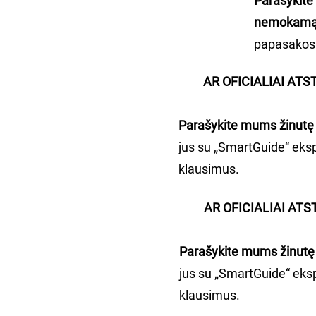
Parašykite
nemokamą
papasakos d
AR OFICIALIAI ATS
Parašykite mums žinutę 
jus su „SmartGuide“ eksp
klausimus.
AR OFICIALIAI ATS
Parašykite mums žinutę
jus su „SmartGuide“ eksp
klausimus.