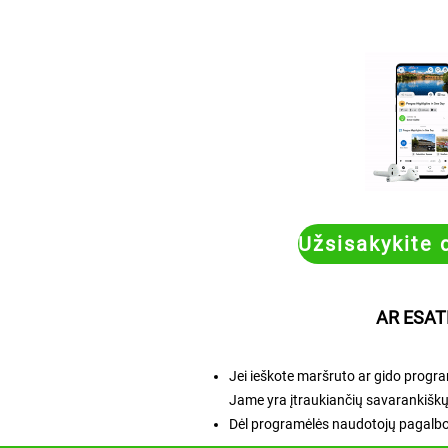
Užsisakykite 
AR ESAT
Jei ieškote maršruto ar gido program
Jame yra įtraukiančių savarankiškų 
Dėl programėlės naudotojų pagalbo