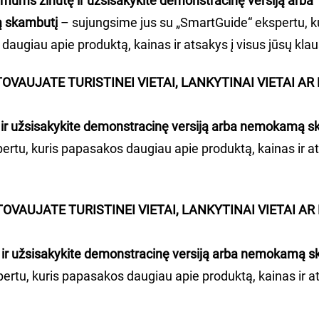
 mums žinutę ir užsisakykite demonstracinę versiją arba
 skambutį
– sujungsime jus su „SmartGuide“ ekspertu, k
augiau apie produktą, kainas ir atsakys į visus jūsų kla
TOVAUJATE TURISTINEI VIETAI, LANKYTINAI VIETAI AR
ir užsisakykite demonstracinę versiją arba nemokamą s
ertu, kuris papasakos daugiau apie produktą, kainas ir at
TOVAUJATE TURISTINEI VIETAI, LANKYTINAI VIETAI AR
 ir užsisakykite demonstracinę versiją arba nemokamą s
ertu, kuris papasakos daugiau apie produktą, kainas ir at