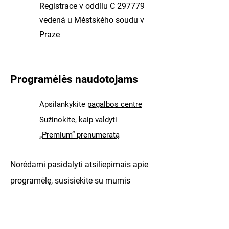
Registrace v oddílu C 297779
vedená u Městského soudu v
Praze
Programėlės naudotojams
Apsilankykite
pagalbos centre
Sužinokite, kaip
valdyti
„Premium“ prenumeratą
Norėdami pasidalyti atsiliepimais apie
programėlę, susisiekite su mumis
tiesiogiai naudodami
„SmartGuide“
mobiliosios programėlės
funkciją