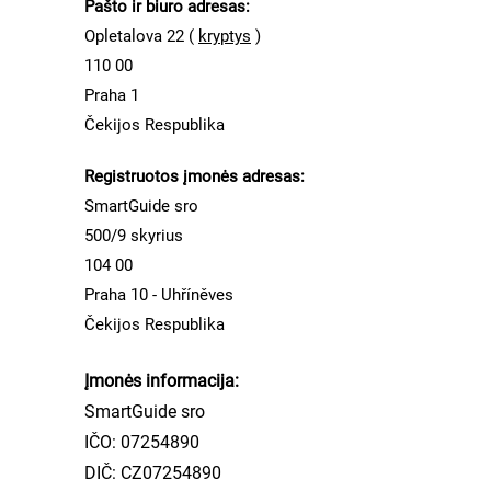
Pašto ir biuro adresas:
Opletalova 22 (
kryptys
)
110 00
Praha 1
Čekijos Respublika
Registruotos įmonės adresas:
SmartGuide sro
500/9 skyrius
104 00
Praha 10 - Uhříněves
Čekijos Respublika
Įmonės informacija:
SmartGuide sro
IČO:
07254890
DIČ: CZ07254890