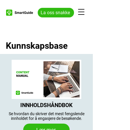
La oss snakke
Kunnskapsbase
INNHOLDSHÅNDBOK
Se hvordan du skriver det mest fengslende
innholdet for å engasjere de besøkende.
Lær mer