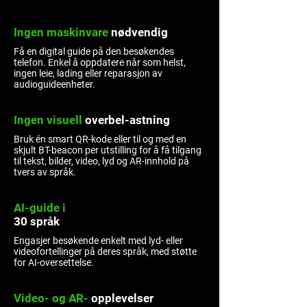
Ingen maskinvare
nødvendig
Få en digital guide på den besøkendes
telefon. Enkel å oppdatere når som helst,
ingen leie, lading eller reparasjon av
audioguideenheter.
Ingen visuell
overbel-astning
Bruk én smart QR-kode eller til og med en
skjult BT-beacon per utstilling for å få tilgang
til tekst, bilder, video, lyd og AR-innhold på
tvers av språk.
AI-guide i
30 språk
Engasjer besøkende enkelt med lyd- eller
videofortellinger på deres språk, med støtte
for AI-oversettelse.
Video- og AR-
opplevelser