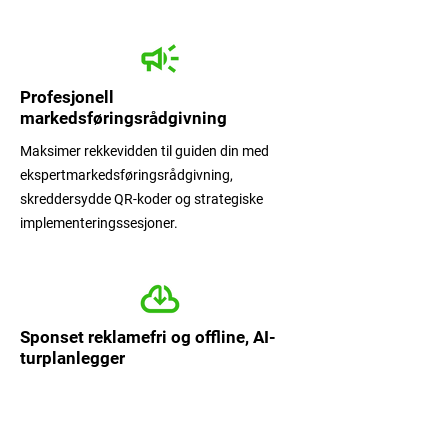
Profesjonell
markedsføringsrådgivning
Maksimer rekkevidden til guiden din med
ekspertmarkedsføringsrådgivning,
skreddersydde QR-koder og strategiske
implementeringssesjoner.
Sponset reklamefri og offline, AI-
turplanlegger
Sponsor en premium reklamefri opplevelse
med nedlastinger fra nettet og en personlig
AI-turplanlegger for dine besøkende.