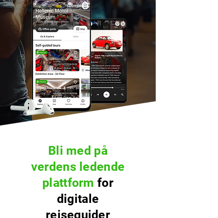
Bli med på
verdens ledende
plattform
for
digitale
reiseguider