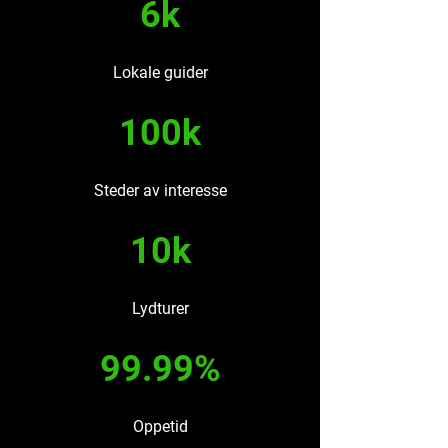
6k
Lokale guider
100k
Steder av interesse
10k
Lydturer
99.99%
Oppetid