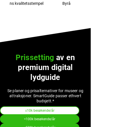
ns kvalitetsstempel
Byrå
Prissetting
av en
premium digital
lydguide
Se planer og prisalternativer for museer og
attraksjoner. SmartGuide passer ethvert
budsjett.*
≤10k besøkende/år
<100k besøkende/år